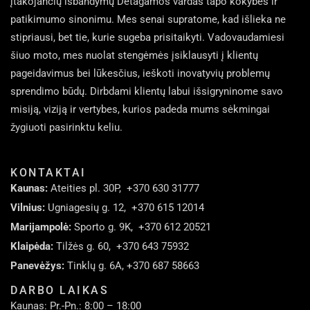
įtakojančių išbandymų Detagamos vardas tapo kokybės ir
patikimumo sinonimu. Mes senai supratome, kad išlieka ne
stipriausi, bet tie, kurie sugeba prisitaikyti. Vadovaudamiesi
šiuo moto, mes nuolat stengėmės įsiklausyti į klientų
pageidavimus bei lūkesčius, ieškoti inovatyvių problemų
sprendimo būdų. Dirbdami klientų labui išsigryninome savo
misiją, viziją ir vertybes, kurios padeda mums sėkmingai
žygiuoti pasirinktu keliu.
KONTAKTAI
Kaunas:
Ateities pl. 30P,
+370 630 31777
Vilnius:
Ugniagesių g. 12,
+370 615 12014
Marijampolė:
Sporto g. 9K,
+370 612 20521
Klaipėda:
Tilžės g. 60,
+370 643 75932
Panevėžys:
Tinklų g. 6A,
+370 687 58663
DARBO LAIKAS
Kaunas: Pr.-Pn.: 8:00 – 18:00