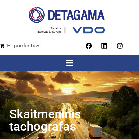
El. parduotuvė
Skaitmeninis
tachografas