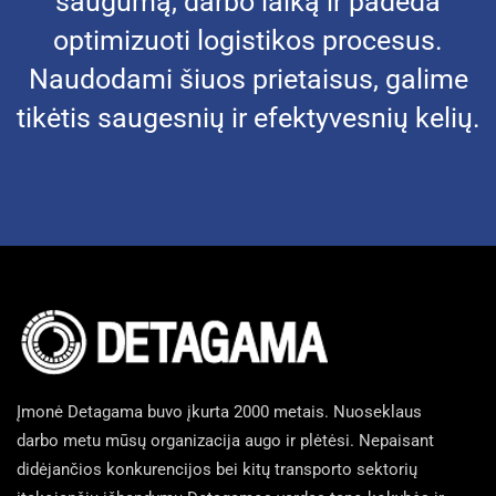
saugumą, darbo laiką ir padeda
optimizuoti logistikos procesus.
Naudodami šiuos prietaisus, galime
tikėtis saugesnių ir efektyvesnių kelių.
Įmonė Detagama buvo įkurta 2000 metais. Nuoseklaus
darbo metu mūsų organizacija augo ir plėtėsi. Nepaisant
didėjančios konkurencijos bei kitų transporto sektorių