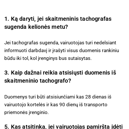
1. Ką daryti, jei skaitmeninis tachografas
sugenda kelionės metu?
Jei tachografas sugenda, vairuotojas turi nedelsiant
informuoti darbdavį ir įrašyti visus duomenis rankiniu
būdu iki tol, kol įrenginys bus sutaisytas.
3. Kaip dažnai reikia atsisiųsti duomenis iš
skaitmeninio tachografo?
Duomenys turi būti atsisiunčiami kas 28 dienas iš
vairuotojo kortelės ir kas 90 dienų iš transporto
priemonės įrenginio.
5. Kas atsitinka, jei vairuotojas pamiršta įdėti