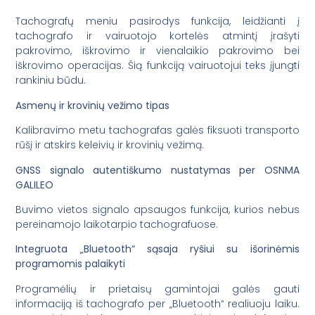
Tachografų meniu pasirodys funkcija, leidžianti į
tachografo ir vairuotojo kortelės atmintį įrašyti
pakrovimo, iškrovimo ir vienalaikio pakrovimo bei
iškrovimo operacijas. Šią funkciją vairuotojui teks įjungti
rankiniu būdu.
Asmenų ir krovinių vežimo tipas
Kalibravimo metu tachografas galės fiksuoti transporto
rūšį ir atskirs keleivių ir krovinių vežimą.
GNSS signalo autentiškumo nustatymas per OSNMA
GALILEO
Buvimo vietos signalo apsaugos funkcija, kurios nebus
pereinamojo laikotarpio tachografuose.
Integruota „Bluetooth“ sąsaja ryšiui su išorinėmis
programomis palaikyti
Programėlių ir prietaisų gamintojai galės gauti
informaciją iš tachografo per „Bluetooth“ realiuoju laiku.