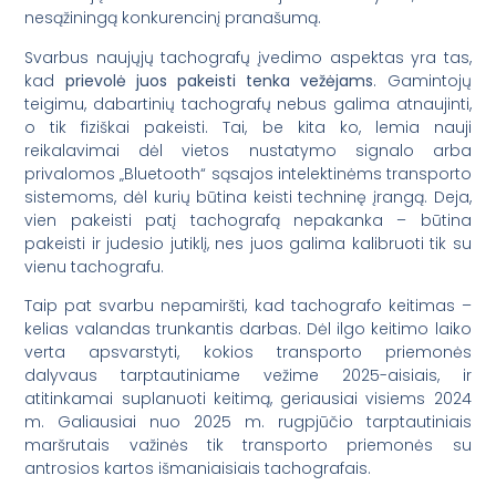
nesąžiningą konkurencinį pranašumą.
Svarbus naujųjų tachografų įvedimo aspektas yra tas,
kad
prievolė juos pakeisti tenka vežėjams
. Gamintojų
teigimu, dabartinių tachografų nebus galima atnaujinti,
o tik fiziškai pakeisti. Tai, be kita ko, lemia nauji
reikalavimai dėl vietos nustatymo signalo arba
privalomos „Bluetooth“ sąsajos intelektinėms transporto
sistemoms, dėl kurių būtina keisti techninę įrangą. Deja,
vien pakeisti patį tachografą nepakanka – būtina
pakeisti ir judesio jutiklį, nes juos galima kalibruoti tik su
vienu tachografu.
Taip pat svarbu nepamiršti, kad tachografo keitimas –
kelias valandas trunkantis darbas. Dėl ilgo keitimo laiko
verta apsvarstyti, kokios transporto priemonės
dalyvaus tarptautiniame vežime 2025-aisiais, ir
atitinkamai suplanuoti keitimą, geriausiai visiems 2024
m. Galiausiai nuo 2025 m. rugpjūčio tarptautiniais
maršrutais važinės tik transporto priemonės su
antrosios kartos išmaniaisiais tachografais.