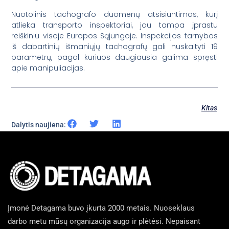
Nuotolinis tachografo duomenų atsisiuntimas, kurį
atlieka transporto inspektoriai, jau tampa įprastu
reiškiniu visoje Europos Sąjungoje. Inspekcijos tarnybos
iš dabartinių išmaniųjų tachografų gali nuskaityti 19
parametrų, pagal kuriuos daugiausia galima spręsti
apie manipuliacijas.
Kitas
Dalytis naujiena:
Įmonė Detagama buvo įkurta 2000 metais. Nuoseklaus
darbo metu mūsų organizacija augo ir plėtėsi. Nepaisant