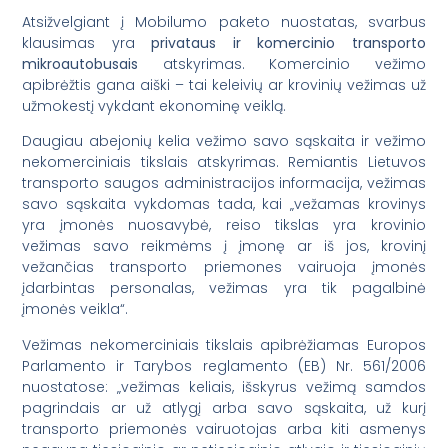
Atsižvelgiant į Mobilumo paketo nuostatas, svarbus
klausimas yra
privataus ir komercinio transporto
mikroautobusais
atskyrimas. Komercinio vežimo
apibrėžtis gana aiški – tai keleivių ar krovinių vežimas už
užmokestį vykdant ekonominę veiklą.
Daugiau abejonių kelia vežimo savo sąskaita ir vežimo
nekomerciniais tikslais atskyrimas. Remiantis Lietuvos
transporto saugos administracijos informacija, vežimas
savo sąskaita vykdomas tada, kai „vežamas krovinys
yra įmonės nuosavybė, reiso tikslas yra krovinio
vežimas savo reikmėms į įmonę ar iš jos, krovinį
vežančias transporto priemones vairuoja įmonės
įdarbintas personalas, vežimas yra tik pagalbinė
įmonės veikla“.
Vežimas nekomerciniais tikslais apibrėžiamas Europos
Parlamento ir Tarybos reglamento (EB) Nr. 561/2006
nuostatose: „vežimas keliais, išskyrus vežimą samdos
pagrindais ar už atlygį arba savo sąskaita, už kurį
transporto priemonės vairuotojas arba kiti asmenys