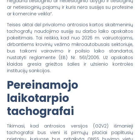
negauna tiesioginio ar netiesioginio atlygio ir tiesioginių
ar netiesioginių pajamų ir kuris nėra susijęs su profesine
ar komercine veikla“.
Teisės aktai dėl privalomo antrosios kartos skaitmeninių
tachografų naudojimo susiję su darbo laiko apskaitos
pakeitimais. Tai reiškia, kad nuo 2026 m. vairuotojams,
dirbantiems krovinių vežimo mikroautobusais sektoriuje,
bus taikomi vairavimo ir poilsio laiko standartai,
nustatyti reglamente (EB) Nr. 561/2006. Už apskaitos
klaidas gresia griežtos šalies ir užsienio kontrolės
institucijų sankcijos.
Pereinamojo
laikotarpio
tachografai
Tikimasi, kad antrosios versijos (G2V2) išmanieji
tachografai bus vieni iš pirmųjų plačiai paplitusių
prietaisų, kuriuose bus pritaikyta GNSS buvimo vietų