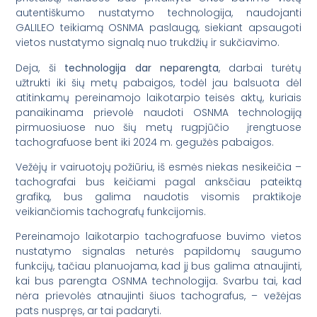
autentiškumo nustatymo technologija, naudojanti
GALILEO teikiamą OSNMA paslaugą, siekiant apsaugoti
vietos nustatymo signalą nuo trukdžių ir sukčiavimo.
Deja, ši
technologija dar neparengta
, darbai turėtų
užtrukti iki šių metų pabaigos, todėl jau balsuota dėl
atitinkamų pereinamojo laikotarpio teisės aktų, kuriais
panaikinama prievolė naudoti OSNMA technologiją
pirmuosiuose nuo šių metų rugpjūčio įrengtuose
tachografuose bent iki 2024 m. gegužės pabaigos.
Vežėjų ir vairuotojų požiūriu, iš esmės niekas nesikeičia –
tachografai bus keičiami pagal anksčiau pateiktą
grafiką, bus galima naudotis visomis praktikoje
veikiančiomis tachografų funkcijomis.
Pereinamojo laikotarpio tachografuose buvimo vietos
nustatymo signalas neturės papildomų saugumo
funkcijų, tačiau planuojama, kad jį bus galima atnaujinti,
kai bus parengta OSNMA technologija. Svarbu tai, kad
nėra prievolės atnaujinti šiuos tachografus, – vežėjas
pats nuspręs, ar tai padaryti.