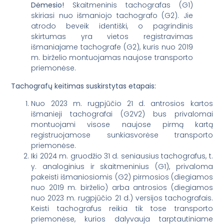
Dėmesio!
Skaitmeninis tachografas (G1)
skiriasi nuo išmaniojo tachografo (G2). Jie
atrodo beveik identiški, o pagrindinis
skirtumas yra vietos registravimas
išmaniajame tachografe (G2), kuris nuo 2019
m. birželio montuojamas naujose transporto
priemonėse.
Tachografų keitimas suskirstytas etapais:
Nuo 2023 m. rugpjūčio 21 d. antrosios kartos
išmanieji tachografai (G2V2) bus privalomai
montuojami visose naujose pirmą kartą
registruojamose sunkiasvorėse transporto
priemonėse.
Iki 2024 m. gruodžio 31 d. seniausius tachografus, t.
y. analoginius ir skaitmeninius (G1), privaloma
pakeisti išmaniosiomis (G2) pirmosios (diegiamos
nuo 2019 m. birželio) arba antrosios (diegiamos
nuo 2023 m. rugpjūčio 21 d.) versijos tachografais.
Keisti tachografus reikia tik tose transporto
priemonėse, kurios dalyvauja tarptautiniame