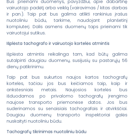
Bus prieinami duomenys, pavyzdžiui, apie dabartinę
vairuotojo padėtį arba veiklą (vairavimas / kitas darbas
ir pan.). Taip pat bus galima atlikti rankinius įrašus
nuotoliniu būdu, tarkime, naudojant planšetinį
kompiuterį. Dalis asmens duomenų taps prieinami tik
vairuotojui sutikus.
Išplėsta tachografo ir vairuotojo kortelės atmintis
Išplėsta atmintis reikalinga tam, kad būtų galima
sutalpinti daugiau duomenų, susijusių su pastarųjų 56
dienų patikrinimu.
Taip pat bus sukurtos naujos kartos tachografų
kortelės, tačiau jos bus keičiamos taip, kaip ir
ankstesniais metais. Naujosios kortelės bus
išduodamos po privalomo tachografų įrengimo
naujose transporto priemonėse datos. Jos bus
suderinamos su senaisiais tachografais ir atvirkščiai.
Daugiau duomenų transporto inspektoriai galės
nuskaityti nuotoliniu būdu.
Tachografų tikrinimas nuotoliniu būdu