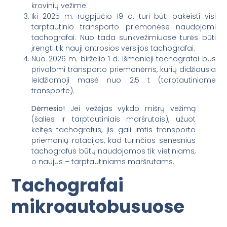
krovinių vežime.
Iki 2025 m. rugpjūčio 19 d. turi būti pakeisti visi
tarptautinio transporto priemonėse naudojami
tachografai. Nuo tada sunkvežimiuose turės būti
įrengti tik nauji antrosios versijos tachografai.
Nuo 2026 m. birželio 1 d. išmanieji tachografai bus
privalomi transporto priemonėms, kurių didžiausia
leidžiamoji masė nuo 2,5 t (tarptautiniame
transporte).
Dėmesio!
Jei vežėjas vykdo mišrų vežimą
(šalies ir tarptautiniais maršrutais), užuot
keitęs tachografus, jis gali imtis transporto
priemonių rotacijos, kad turinčios senesnius
tachografus būtų naudojamos tik vietiniams,
o naujus – tarptautiniams maršrutams.
Tachografai
mikroautobusuose