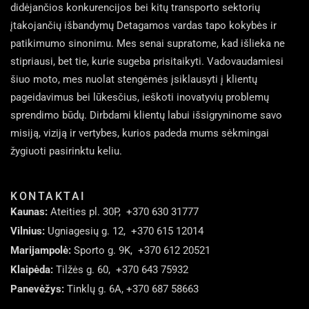
didėjančios konkurencijos bei kitų transporto sektorių
įtakojančių išbandymų Detagamos vardas tapo kokybės ir
patikimumo sinonimu. Mes senai supratome, kad išlieka ne
stipriausi, bet tie, kurie sugeba prisitaikyti. Vadovaudamiesi
šiuo moto, mes nuolat stengėmės įsiklausyti į klientų
pageidavimus bei lūkesčius, ieškoti inovatyvių problemų
sprendimo būdų. Dirbdami klientų labui išsigryninome savo
misiją, viziją ir vertybes, kurios padeda mums sėkmingai
žygiuoti pasirinktu keliu.
KONTAKTAI
Kaunas:
Ateities pl. 30P,
+370 630 31777
Vilnius:
Ugniagesių g. 12,
+370 615 12014
Marijampolė:
Sporto g. 9K,
+370 612 20521
Klaipėda:
Tilžės g. 60,
+370 643 75932
Panevėžys:
Tinklų g. 6A,
+370 687 58663