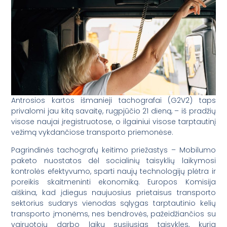
Antrosios kartos išmanieji tachografai (G2V2) taps
privalomi jau kitą savaitę, rugpjūčio 21 dieną, – iš pradžių
visose naujai įregistruotose, o ilgainiui visose tarptautinį
vežimą vykdančiose transporto priemonėse.
Pagrindinės tachografų keitimo priežastys – Mobilumo
paketo nuostatos dėl socialinių taisyklių laikymosi
kontrolės efektyvumo, sparti naujų technologijų plėtra ir
poreikis skaitmeninti ekonomiką. Europos Komisija
aiškina, kad įdiegus naujuosius prietaisus transporto
sektorius sudarys vienodas sąlygas tarptautinio kelių
transporto įmonėms, nes bendrovės, pažeidžiančios su
vairuotojų darbo laiku susijusias taisykles, kuria