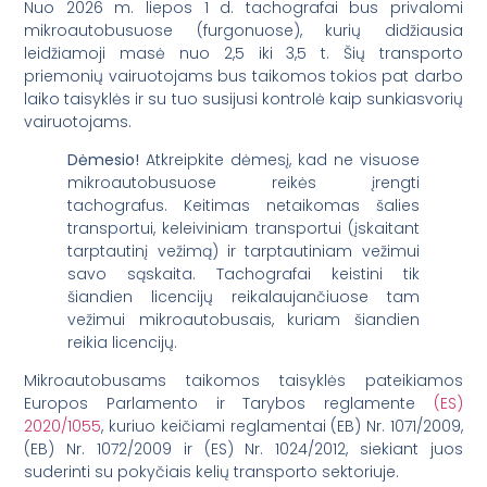
Nuo 2026 m. liepos 1 d. tachografai bus privalomi
mikroautobusuose (furgonuose), kurių didžiausia
leidžiamoji masė nuo 2,5 iki 3,5 t. Šių transporto
priemonių vairuotojams bus taikomos tokios pat darbo
laiko taisyklės ir su tuo susijusi kontrolė kaip sunkiasvorių
vairuotojams.
Dėmesio!
Atkreipkite dėmesį, kad ne visuose
mikroautobusuose reikės įrengti
tachografus. Keitimas netaikomas šalies
transportui, keleiviniam transportui (įskaitant
tarptautinį vežimą) ir tarptautiniam vežimui
savo sąskaita. Tachografai keistini tik
šiandien licencijų reikalaujančiuose tam
vežimui mikroautobusais, kuriam šiandien
reikia licencijų.
Mikroautobusams taikomos taisyklės pateikiamos
Europos Parlamento ir Tarybos reglamente
(ES)
2020/1055
, kuriuo keičiami reglamentai (EB) Nr. 1071/2009,
(EB) Nr. 1072/2009 ir (ES) Nr. 1024/2012, siekiant juos
suderinti su pokyčiais kelių transporto sektoriuje.