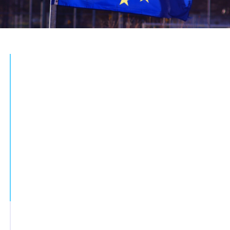
2023-02-20
E-komercijos modelio diegimas UAB
„Detagama“
UAB „Detagama“, siekdama prisitaikyti
prie kintančių rinkos sąlygų bei
padidinti pardavimų apimtis
elektroninėje erdvėje, įgyvendina
projektą, kurio metu planuojama
sukurti ir įdiegti elektroninės prekybos
platformą. Informacinių technologijų
sprendimų pagalba bus sudaryta
galimybė vykdyti gaminių ar paslaugų