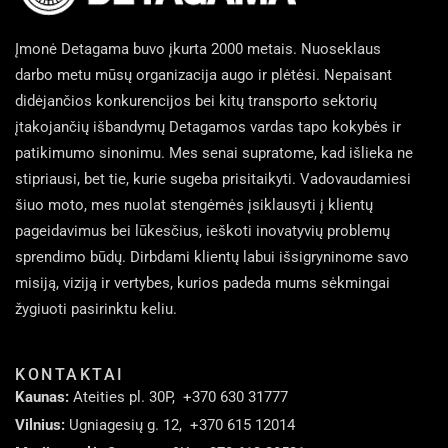
Įmonė Detagama buvo įkurta 2000 metais. Nuoseklaus
darbo metu mūsų organizacija augo ir plėtėsi. Nepaisant
didėjančios konkurencijos bei kitų transporto sektorių
įtakojančių išbandymų Detagamos vardas tapo kokybės ir
patikimumo sinonimu. Mes senai supratome, kad išlieka ne
stipriausi, bet tie, kurie sugeba prisitaikyti. Vadovaudamiesi
šiuo moto, mes nuolat stengėmės įsiklausyti į klientų
pageidavimus bei lūkesčius, ieškoti inovatyvių problemų
sprendimo būdų. Dirbdami klientų labui išsigryninome savo
misiją, viziją ir vertybes, kurios padeda mums sėkmingai
žygiuoti pasirinktu keliu.
KONTAKTAI
Kaunas:
Ateities pl. 30P,
+370 630 31777
Vilnius:
Ugniagesių g. 12,
+370 615 12014